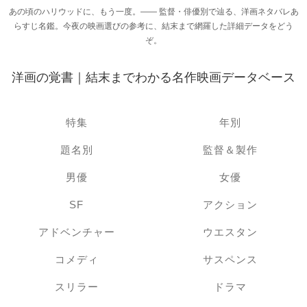
あの頃のハリウッドに、もう一度。―― 監督・俳優別で辿る、洋画ネタバレあ
らすじ名鑑。今夜の映画選びの参考に、結末まで網羅した詳細データをどう
ぞ。
洋画の覚書｜結末までわかる名作映画データベース
特集
年別
題名別
監督＆製作
男優
女優
SF
アクション
アドベンチャー
ウエスタン
コメディ
サスペンス
スリラー
ドラマ