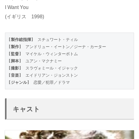
I Want You
(イギリス 1998)
[製作総指揮]
　スチュワート・ティル
[製作]
　アンドリュー・イートン／ジーナ・カーター
[監督]
　マイケル・ウィンターボトム
[脚本]
　ユアン・マクナミー
[撮影]
　スラヴォミール・イジャック
[音楽]
　エイドリアン・ジョンストン
[ジャンル]
　恋愛／犯罪／ドラマ
キャスト