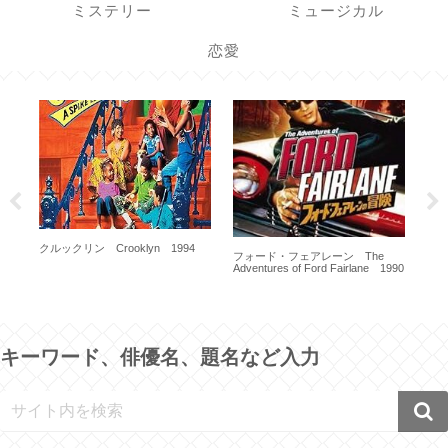
ミステリー
ミュージカル
恋愛
クルックリン Crooklyn 1994
フ
フォード・フェアレーン The
Str
Adventures of Ford Fairlane 1990
キーワード、俳優名、題名など入力