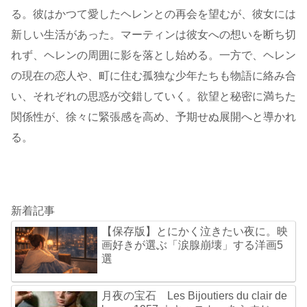
る。彼はかつて愛したヘレンとの再会を望むが、彼女には
新しい生活があった。マーティンは彼女への想いを断ち切
れず、ヘレンの周囲に影を落とし始める。一方で、ヘレン
の現在の恋人や、町に住む孤独な少年たちも物語に絡み合
い、それぞれの思惑が交錯していく。欲望と秘密に満ちた
関係性が、徐々に緊張感を高め、予期せぬ展開へと導かれ
る。
新着記事
【保存版】とにかく泣きたい夜に。映
画好きが選ぶ「涙腺崩壊」する洋画5
選
月夜の宝石 Les Bijoutiers du clair de