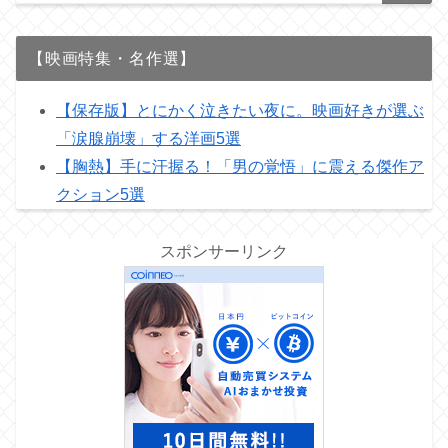
【映画特集・名作選】
【保存版】とにかく泣きたい夜に。映画好きが選ぶ
「涙腺崩壊」する洋画5選
【胸熱】手に汗握る！「男の覚悟」に震える傑作ア
クション5選
スポンサーリンク