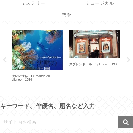
ミステリー
ミュージカル
恋愛
54
スプレンドール Splendor 1988
沈黙の世界 Le monde du
奇跡の
silence 1956
196
キーワード、俳優名、題名など入力