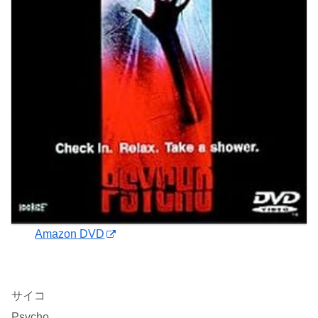
Amazon DVD
サイコ
Psycho