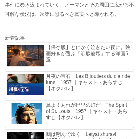
事件に巻き込まれていく。ノーマンとその周囲に広がる不
可解な状況は、次第に恐るべき真実へと導かれる。
新着記事
【保存版】とにかく泣きたい夜に。映
画好きが選ぶ「涙腺崩壊」する洋画5
選
月夜の宝石 Les Bijoutiers du clair de
lune 1957 ｜キャスト・あらすじ
【ネタバレ】
翼よ！あれが巴里の灯だ The Spirit
of St. Louis 1957 ｜キャスト・あら
すじ【ネタバレ】
鶴は翔んでゆく Letyat zhuravli