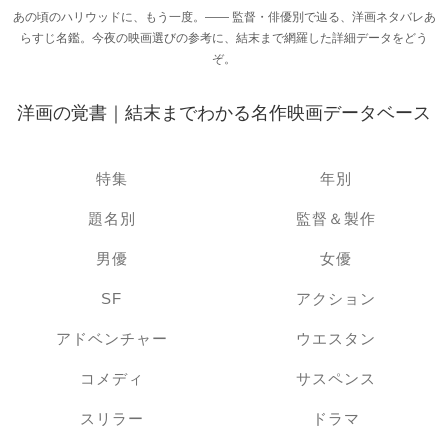
あの頃のハリウッドに、もう一度。―― 監督・俳優別で辿る、洋画ネタバレあ
らすじ名鑑。今夜の映画選びの参考に、結末まで網羅した詳細データをどう
ぞ。
洋画の覚書｜結末までわかる名作映画データベース
特集
年別
題名別
監督＆製作
男優
女優
SF
アクション
アドベンチャー
ウエスタン
コメディ
サスペンス
スリラー
ドラマ