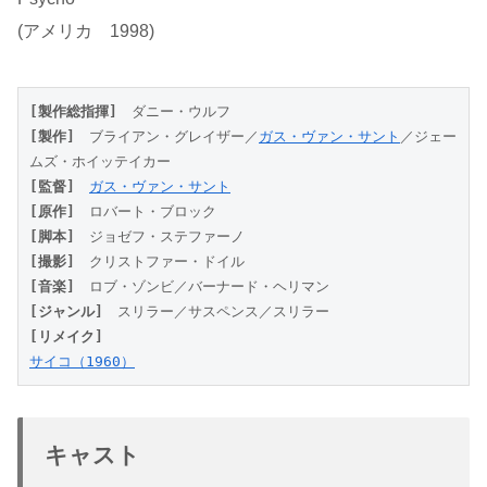
(アメリカ 1998)
[製作総指揮]
　ダニー・ウルフ
[製作]
　ブライアン・グレイザー／
ガス・ヴァン・サント
／ジェー
ムズ・ホイッテイカー
[監督]
ガス・ヴァン・サント
[原作]
　ロバート・ブロック
[脚本]
　ジョゼフ・ステファーノ
[撮影]
　クリストファー・ドイル
[音楽]
　ロブ・ゾンビ／バーナード・ヘリマン
[ジャンル]
　スリラー／サスペンス／スリラー
[リメイク]
サイコ（1960）
キャスト