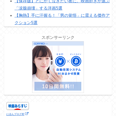
【保存版】とにかく泣きたい夜に。映画好きが選ぶ
「涙腺崩壊」する洋画5選
【胸熱】手に汗握る！「男の覚悟」に震える傑作ア
クション5選
スポンサーリンク
にほんブログ村