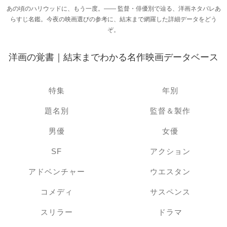
あの頃のハリウッドに、もう一度。―― 監督・俳優別で辿る、洋画ネタバレあ
らすじ名鑑。今夜の映画選びの参考に、結末まで網羅した詳細データをどう
ぞ。
洋画の覚書｜結末までわかる名作映画データベース
特集
年別
題名別
監督＆製作
男優
女優
SF
アクション
アドベンチャー
ウエスタン
コメディ
サスペンス
スリラー
ドラマ