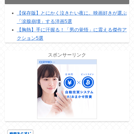
【保存版】とにかく泣きたい夜に。映画好きが選ぶ
「涙腺崩壊」する洋画5選
【胸熱】手に汗握る！「男の覚悟」に震える傑作ア
クション5選
スポンサーリンク