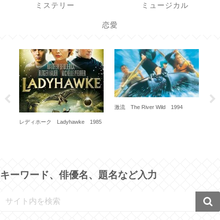
ミステリー
ミュージカル
恋愛
激流 The River Wild 1994
ce
レディホーク Ladyhawke 1985
ミス
Tra
キーワード、俳優名、題名など入力