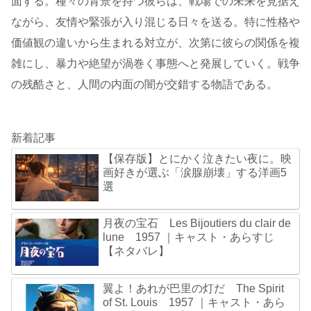
面する。種々の背景を持つ彼らは、戦場での未来を見据え
ながら、友情や緊張が入り混じる日々を送る。特に性格や
価値観の違いから生まれる対立が、次第に彼らの関係を複
雑にし、暴力や絶望が渦巻く事態へと発展していく。戦争
の残酷さと、人間の内面の闇が交錯する物語である。
新着記事
【保存版】とにかく泣きたい夜に。映
画好きが選ぶ「涙腺崩壊」する洋画5
選
月夜の宝石 Les Bijoutiers du clair de
lune 1957 ｜キャスト・あらすじ
【ネタバレ】
翼よ！あれが巴里の灯だ The Spirit
of St. Louis 1957 ｜キャスト・あら