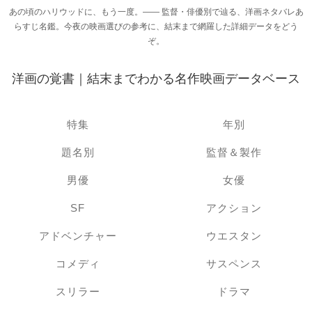
あの頃のハリウッドに、もう一度。―― 監督・俳優別で辿る、洋画ネタバレあ
らすじ名鑑。今夜の映画選びの参考に、結末まで網羅した詳細データをどう
ぞ。
洋画の覚書｜結末までわかる名作映画データベース
特集
年別
題名別
監督＆製作
男優
女優
SF
アクション
アドベンチャー
ウエスタン
コメディ
サスペンス
スリラー
ドラマ