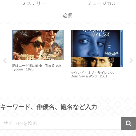
ミステリー
ミュージカル
恋愛
愛はエーゲ海に燃ゆ The Greek
Tycoon 1978
サウンド・オブ・サイレンス
彼
Don’t Say a Word 2001
しの
19
バ
ケヴ
・パ
キーワード、俳優名、題名など入力