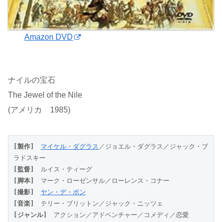
Amazon DVD
ナイルの宝石
The Jewel of the Nile
(アメリカ 1985)
[製作]
マイケル・ダグラス
／ジョエル・ダグラス／ジャック・ブ
ラドスキー
[監督]
　ルイス・ティーグ
[脚本]
　マーク・ローゼンサル／ローレンス・コナー
[撮影]
ヤン・デ・ボン
[音楽]
　テリー・ブリットン／ジャック・ニッツェ
[ジャンル]
　アクション／アドベンチャー／コメディ／恋愛