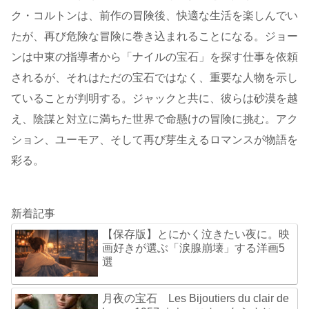
ク・コルトンは、前作の冒険後、快適な生活を楽しんでい
たが、再び危険な冒険に巻き込まれることになる。ジョー
ンは中東の指導者から「ナイルの宝石」を探す仕事を依頼
されるが、それはただの宝石ではなく、重要な人物を示し
ていることが判明する。ジャックと共に、彼らは砂漠を越
え、陰謀と対立に満ちた世界で命懸けの冒険に挑む。アク
ション、ユーモア、そして再び芽生えるロマンスが物語を
彩る。
新着記事
【保存版】とにかく泣きたい夜に。映
画好きが選ぶ「涙腺崩壊」する洋画5
選
月夜の宝石 Les Bijoutiers du clair de