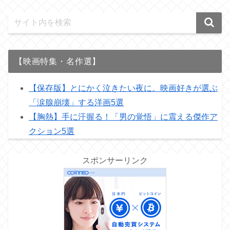
【映画特集・名作選】
【保存版】とにかく泣きたい夜に。映画好きが選ぶ
「涙腺崩壊」する洋画5選
【胸熱】手に汗握る！「男の覚悟」に震える傑作ア
クション5選
スポンサーリンク