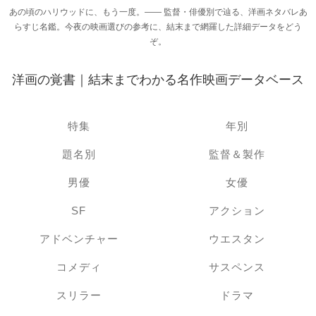
あの頃のハリウッドに、もう一度。―― 監督・俳優別で辿る、洋画ネタバレあ
らすじ名鑑。今夜の映画選びの参考に、結末まで網羅した詳細データをどう
ぞ。
洋画の覚書｜結末までわかる名作映画データベース
特集
年別
題名別
監督＆製作
男優
女優
SF
アクション
アドベンチャー
ウエスタン
コメディ
サスペンス
スリラー
ドラマ