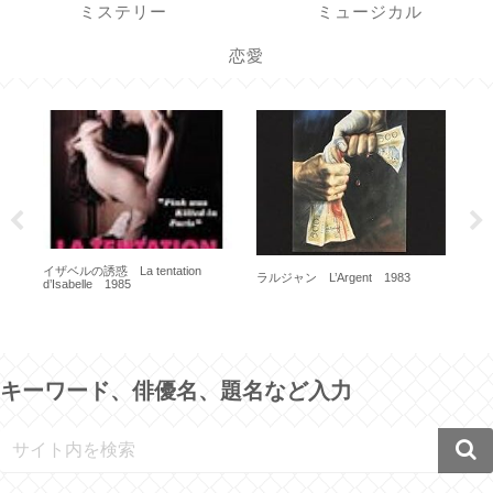
ミステリー
ミュージカル
恋愛
イザベルの誘惑 La tentation
スウ
ラルジャン L’Argent 1983
d’Isabelle 1985
キーワード、俳優名、題名など入力