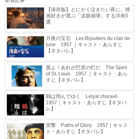
新着記事
【保存版】とにかく泣きたい夜に。映
画好きが選ぶ「涙腺崩壊」する洋画5
選
月夜の宝石 Les Bijoutiers du clair de
lune 1957 ｜キャスト・あらすじ
【ネタバレ】
翼よ！あれが巴里の灯だ The Spirit
of St. Louis 1957 ｜キャスト・あら
すじ【ネタバレ】
鶴は翔んでゆく Letyat zhuravli
1957｜キャスト・あらすじ【ネタバ
レ】
突撃 Paths of Glory 1957｜キャス
ト・あらすじ【ネタバレ】