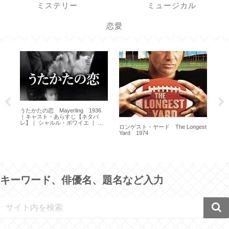
ミステリー
ミュージカル
恋愛
ターザン Tarzan 1999
st
101
フォー・ウェディング Four
Weddings and a Funeral 1994
キーワード、俳優名、題名など入力