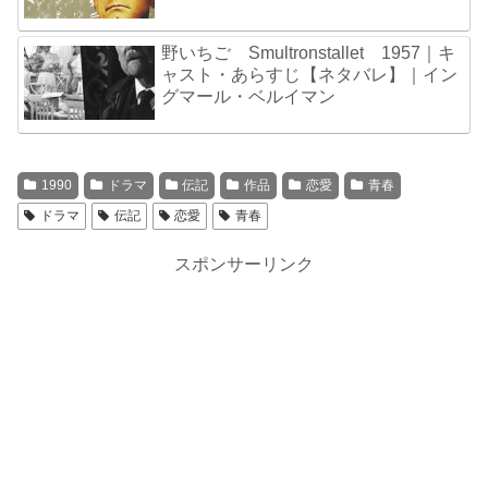
野いちご Smultronstallet 1957｜キ
ャスト・あらすじ【ネタバレ】｜イン
グマール・ベルイマン
1990
ドラマ
伝記
作品
恋愛
青春
ドラマ
伝記
恋愛
青春
スポンサーリンク