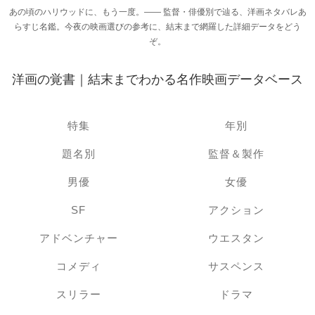
あの頃のハリウッドに、もう一度。―― 監督・俳優別で辿る、洋画ネタバレあ
らすじ名鑑。今夜の映画選びの参考に、結末まで網羅した詳細データをどう
ぞ。
洋画の覚書｜結末までわかる名作映画データベース
特集
年別
題名別
監督＆製作
男優
女優
SF
アクション
アドベンチャー
ウエスタン
コメディ
サスペンス
スリラー
ドラマ