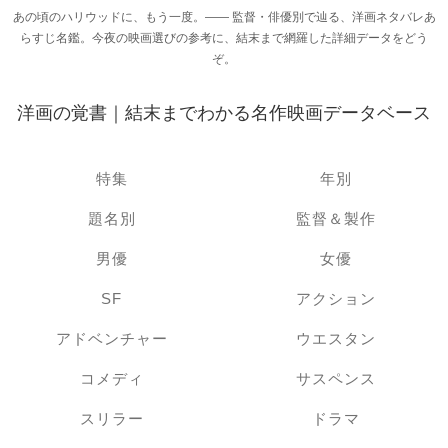
あの頃のハリウッドに、もう一度。―― 監督・俳優別で辿る、洋画ネタバレあ
らすじ名鑑。今夜の映画選びの参考に、結末まで網羅した詳細データをどう
ぞ。
洋画の覚書｜結末までわかる名作映画データベース
特集
年別
題名別
監督＆製作
男優
女優
SF
アクション
アドベンチャー
ウエスタン
コメディ
サスペンス
スリラー
ドラマ