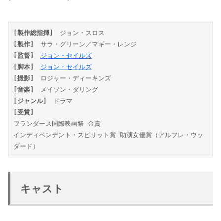
[製作総指揮]
　ジョン・スロス
[製作]
　サラ・グリーン／マギー・レンジ
[監督]
ジョン・セイルズ
[脚本]
ジョン・セイルズ
[撮影]
　ロジャー・ディーキンズ
[音楽]
　メイソン・ダリング
[ジャンル]
　ドラマ
[受賞]
フランダース国際映画祭 金賞
インディペンデント・スピリット賞 助演女優賞（アルフレ・ウッ
ダード）
キャスト