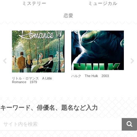
ミステリー
ミュージカル
恋愛
炎の人ゴッホ Lust for Life 1956
その
196
ハスラー The Hustler 1961
キーワード、俳優名、題名など入力