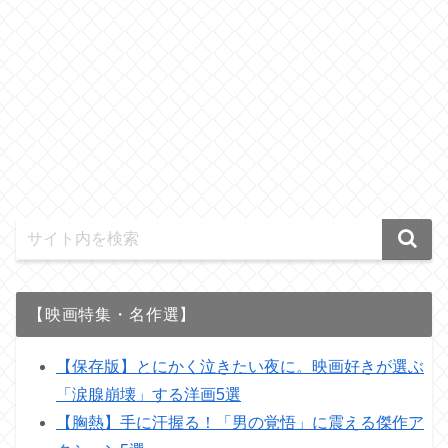
【映画特集・名作選】
【保存版】とにかく泣きたい夜に。映画好きが選ぶ
「涙腺崩壊」する洋画5選
【胸熱】手に汗握る！「男の覚悟」に震える傑作ア