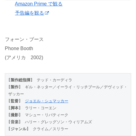
Amazon Prime で観る
予告編を観る
フォーン・ブース
Phone Booth
(アメリカ 2002)
[製作総指揮]
　テッド・カーディラ
[製作]
　ギル・ネッター／イーライ・リッチブール／デヴィッド・
ザッカー
[監督]
ジョエル・シュマッカー
[脚本]
　ラリー・コーエン
[撮影]
　マシュー・リバティーク
[音楽]
　ハリー・グレッグソン・ウィリアムズ
[ジャンル]
　クライム／スリラー