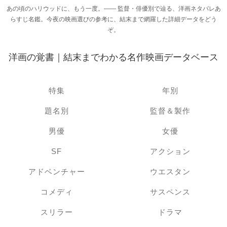
あの頃のハリウッドに、もう一度。―― 監督・俳優別で辿る、洋画ネタバレあ
らすじ名鑑。今夜の映画選びの参考に、結末まで網羅した詳細データをどう
ぞ。
洋画の覚書｜結末までわかる名作映画データベース
特集
年別
題名別
監督＆製作
男優
女優
SF
アクション
アドベンチャー
ウエスタン
コメディ
サスペンス
スリラー
ドラマ