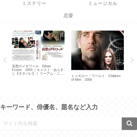
ミステリー
ミュージカル
恋愛
哀愁のメモワール Ethan
Frome 1993 ｜キャスト・あらす
じ【ネタバレ】｜ リーアム・ニー
トゥモロー・ワールド Children
ソン ｜ パトリシア・アークエット
愛と
of Men 2006
Par
キーワード、俳優名、題名など入力