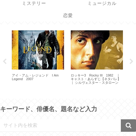
ミステリー
ミュージカル
恋愛
ジキル博士とハイド氏 Dr. Jekyll
and Mr. Hyde 1931 ｜キャスト・
ラストエンペラー The Last
あらすじ【ネタバレ】｜ フレドリ
Emperor 1987
｜
無防備
ック・マーチ
】
19
ン
バ
キーワード、俳優名、題名など入力