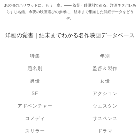
あの頃のハリウッドに、もう一度。―― 監督・俳優別で辿る、洋画ネタバレあ
らすじ名鑑。今夜の映画選びの参考に、結末まで網羅した詳細データをどう
ぞ。
洋画の覚書｜結末までわかる名作映画データベース
特集
年別
題名別
監督＆製作
男優
女優
SF
アクション
アドベンチャー
ウエスタン
コメディ
サスペンス
スリラー
ドラマ