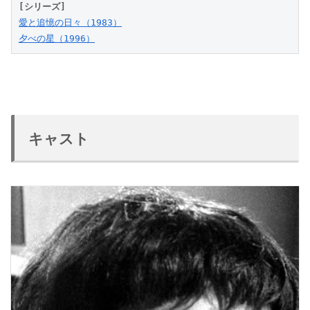
[シリーズ]
愛と追憶の日々（1983）
夕べの星（1996）
キャスト