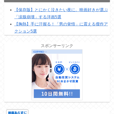
【保存版】とにかく泣きたい夜に。映画好きが選ぶ
「涙腺崩壊」する洋画5選
【胸熱】手に汗握る！「男の覚悟」に震える傑作ア
クション5選
スポンサーリンク