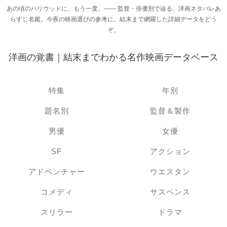
あの頃のハリウッドに、もう一度。―― 監督・俳優別で辿る、洋画ネタバレあ
らすじ名鑑。今夜の映画選びの参考に、結末まで網羅した詳細データをどう
ぞ。
洋画の覚書｜結末までわかる名作映画データベース
特集
年別
題名別
監督＆製作
男優
女優
SF
アクション
アドベンチャー
ウエスタン
コメディ
サスペンス
スリラー
ドラマ