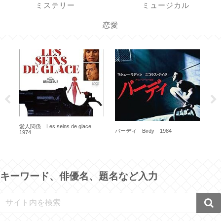
ミステリー
ミュージカル
恋愛
９時から５時まで Nine to Five
1980
シラノ・ド・ベルジュラック
ス
Cyrano de bergerac 1990
知へ 
キーワード、俳優名、題名など入力