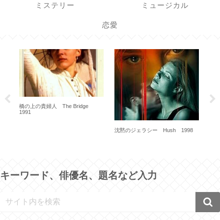
ミステリー
ミュージカル
恋愛
橋の上の貴婦人 The Bridge
1991
評決 
沈黙のジェラシー Hush 1998
キーワード、俳優名、題名など入力