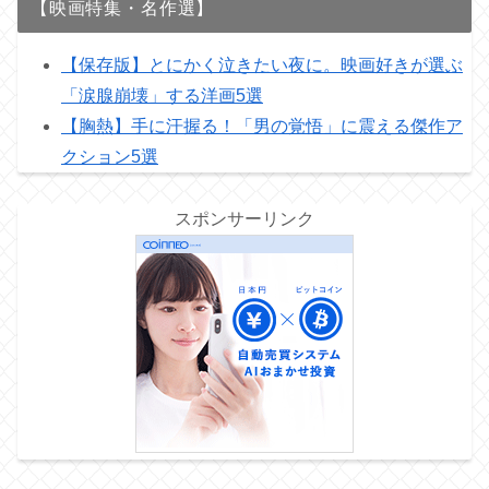
【映画特集・名作選】
【保存版】とにかく泣きたい夜に。映画好きが選ぶ
「涙腺崩壊」する洋画5選
【胸熱】手に汗握る！「男の覚悟」に震える傑作ア
クション5選
スポンサーリンク