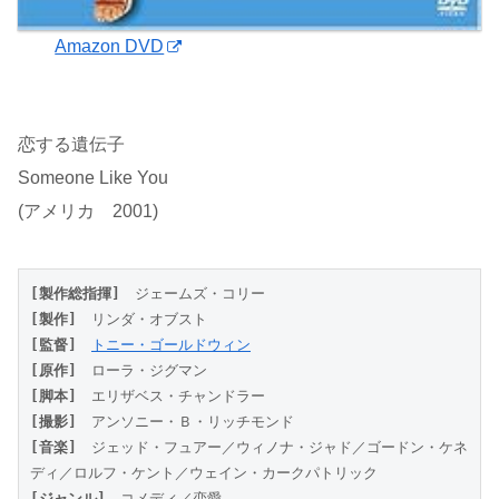
Amazon DVD
恋する遺伝子
Someone Like You
(アメリカ 2001)
[製作総指揮]
　ジェームズ・コリー
[製作]
　リンダ・オブスト
[監督]
トニー・ゴールドウィン
[原作]
　ローラ・ジグマン
[脚本]
　エリザベス・チャンドラー
[撮影]
　アンソニー・Ｂ・リッチモンド
[音楽]
　ジェッド・フュアー／ウィノナ・ジャド／ゴードン・ケネ
ディ／ロルフ・ケント／ウェイン・カークパトリック
[ジャンル]
　コメディ／恋愛