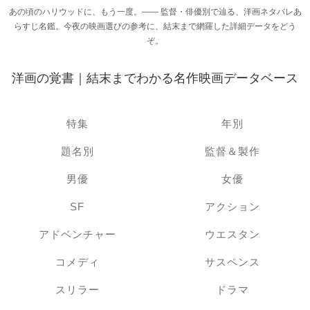
あの頃のハリウッドに、もう一度。―― 監督・俳優別で辿る、洋画ネタバレあ
らすじ名鑑。今夜の映画選びの参考に、結末まで網羅した詳細データをどう
ぞ。
洋画の覚書｜結末までわかる名作映画データベース
特集
年別
題名別
監督＆製作
男優
女優
SF
アクション
アドベンチャー
ウエスタン
コメディ
サスペンス
スリラー
ドラマ