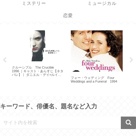
ミステリー
ミュージカル
恋愛
ライムライト Limelight 1952
キング・ソロモン King
アン
Solomon’s Mines 1950 ｜キャス
Kar
ト・あらすじ【ネタバレ】
キーワード、俳優名、題名など入力