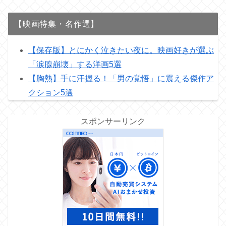
【映画特集・名作選】
【保存版】とにかく泣きたい夜に。映画好きが選ぶ
「涙腺崩壊」する洋画5選
【胸熱】手に汗握る！「男の覚悟」に震える傑作ア
クション5選
スポンサーリンク