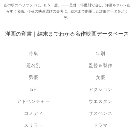
あの頃のハリウッドに、もう一度。―― 監督・俳優別で辿る、洋画ネタバレあ
らすじ名鑑。今夜の映画選びの参考に、結末まで網羅した詳細データをどう
ぞ。
洋画の覚書｜結末までわかる名作映画データベース
特集
年別
題名別
監督＆製作
男優
女優
SF
アクション
アドベンチャー
ウエスタン
コメディ
サスペンス
スリラー
ドラマ