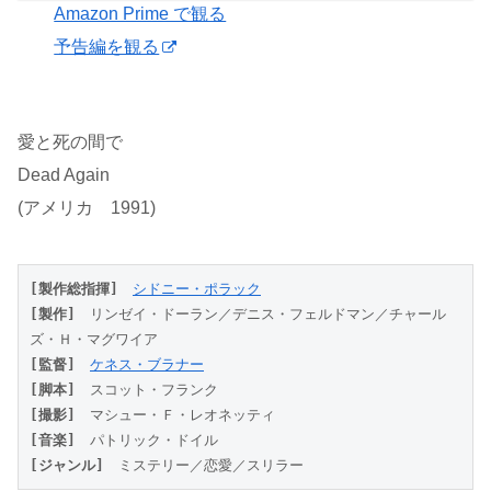
Amazon Prime で観る
予告編を観る
愛と死の間で
Dead Again
(アメリカ 1991)
[製作総指揮]
シドニー・ポラック
[製作]
　リンゼイ・ドーラン／デニス・フェルドマン／チャール
ズ・Ｈ・マグワイア
[監督]
ケネス・ブラナー
[脚本]
　スコット・フランク
[撮影]
　マシュー・Ｆ・レオネッティ
[音楽]
　パトリック・ドイル
[ジャンル]
　ミステリー／恋愛／スリラー