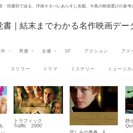
監督・俳優別で辿る、洋画ネタバレあらすじ名鑑。今夜の映画選びの参考
覚書｜結末までわかる名作映画デー
製作
男優
女優
SF
アクション
アド
スリラー
ドラマ
ミステリー
ミュージカ
e
トラフィック
静
あ
Traffic 2000
Qu
】｜
悲しみの青春 Il