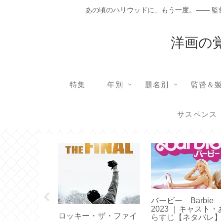
あの頃のハリウッドに、もう一度。―― 
洋画の
特集
年別
題名別
監督＆
サスペンス
ンブック
バービー Barbi
Book 2018
2023 ｜キャスト・
ロッキー・ザ・ファイ
ト・あらすじ
らすじ【ネタバレ