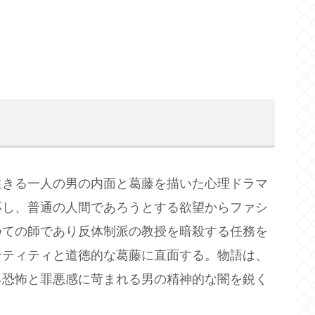
生きる一人の男の内面と葛藤を描いた心理ドラマ
応し、普通の人間であろうとする欲望からファシ
つての師であり反体制派の教授を暗殺する任務を
ンティティと道徳的な葛藤に直面する。物語は、
る恐怖と罪悪感に苛まれる男の精神的な闇を鋭く