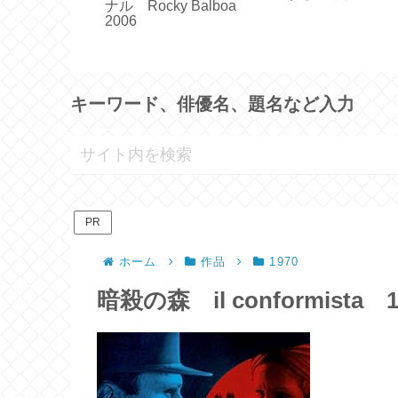
ナル Rocky Balboa
レ】｜ ヴィ
マーゴット・ロビ
2006
テンセン ｜
ャラ・アリ
キーワード、俳優名、題名など入力
PR
ホーム
作品
1970
暗殺の森 il conformista 1