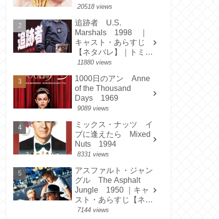
20518 views
追跡者 U.S.
Marshals 1998 ｜
キャスト・あらすじ
【ネタバレ】｜トミ
ー・リー・ジョーンズ
11880 views
1000日のアン Anne
of the Thousand
Days 1969
9089 views
ミックス・ナッツ イ
ブに逢えたら Mixed
Nuts 1994
8331 views
アスファルト・ジャン
グル The Asphalt
Jungle 1950 ｜キャ
スト・あらすじ【ネタ
バレ】
7144 views