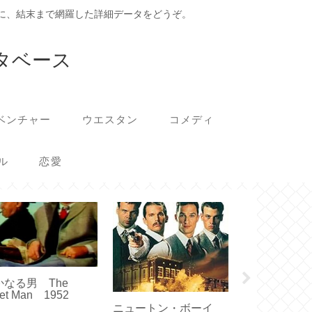
に、結末まで網羅した詳細データをどうぞ。
タベース
ベンチャー
ウエスタン
コメディ
ル
恋愛
かなる男 The
アルジェの戦
iet Man 1952
Battaglia di 
1965
ニュートン・ボーイ