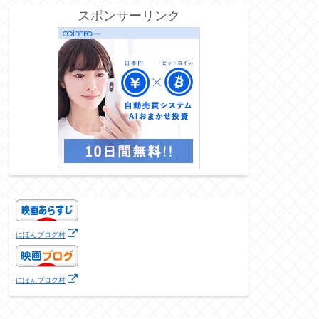
ミックス・ナッツ イブ
[女優] アリシア
スポンサーリンク
に逢えたら Mixed
ァーストーン Alic
Nuts 1994
Silverstone
にほんブログ村
にほんブログ村