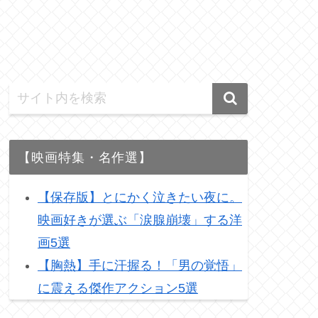
【映画特集・名作選】
【保存版】とにかく泣きたい夜に。
映画好きが選ぶ「涙腺崩壊」する洋
画5選
【胸熱】手に汗握る！「男の覚悟」
に震える傑作アクション5選