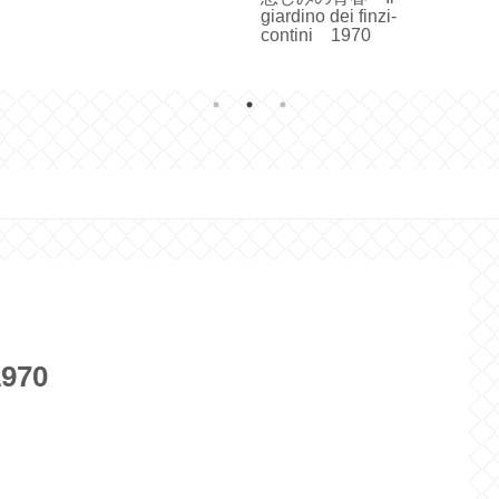
ー
giardino dei finzi-
contini 1970
970