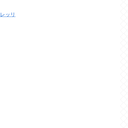
ドレッリ
）