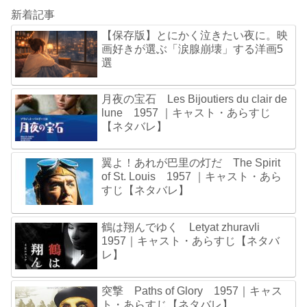
新着記事
【保存版】とにかく泣きたい夜に。映
画好きが選ぶ「涙腺崩壊」する洋画5
選
月夜の宝石 Les Bijoutiers du clair de
lune 1957 ｜キャスト・あらすじ
【ネタバレ】
翼よ！あれが巴里の灯だ The Spirit
of St. Louis 1957 ｜キャスト・あら
すじ【ネタバレ】
鶴は翔んでゆく Letyat zhuravli
1957｜キャスト・あらすじ【ネタバ
レ】
突撃 Paths of Glory 1957｜キャス
ト・あらすじ【ネタバレ】