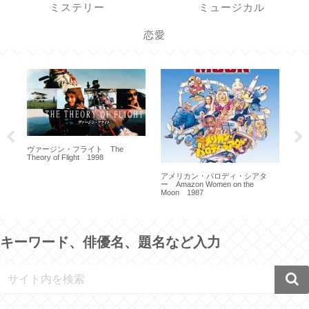
ミステリー
ミュージカル
恋愛
白いドレスの女 Body Heat
ラブ・アンド・ウォー In Love
プリ
1981
and War 1996
Car
キーワード、俳優名、題名など入力