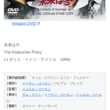
Amazon DVD
未来は今
The Hudsucker Proxy
(イギリス・ドイツ・アメリカ 1994)
[製作総指揮]
 　ティム・ビヴァン／エリク・フェルナー
[製作]
イーサン・コーエン
／グレアム・プレイス
[監督]
ジョエル・コーエン
[脚本]
サム・ライミ
／
イーサン・コーエン
／
ジョエル・コーエ
ン
[撮影]
 　ロジャー・ディーキンズ