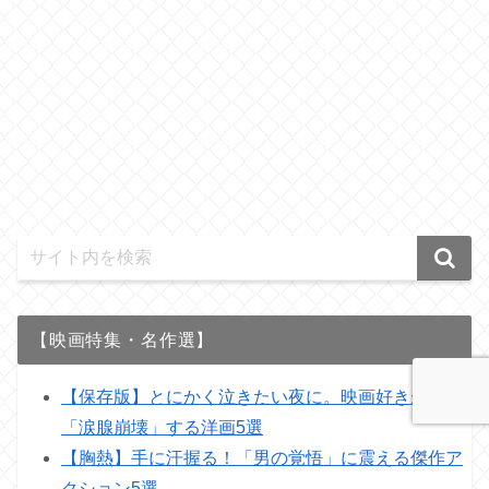
【映画特集・名作選】
【保存版】とにかく泣きたい夜に。映画好きが選ぶ
「涙腺崩壊」する洋画5選
【胸熱】手に汗握る！「男の覚悟」に震える傑作ア
クション5選