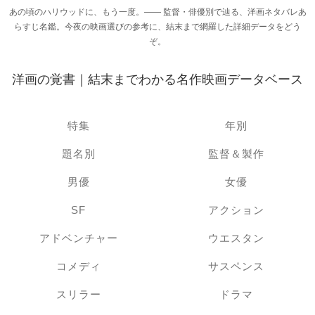
あの頃のハリウッドに、もう一度。―― 監督・俳優別で辿る、洋画ネタバレあ
らすじ名鑑。今夜の映画選びの参考に、結末まで網羅した詳細データをどう
ぞ。
洋画の覚書｜結末までわかる名作映画データベース
特集
年別
題名別
監督＆製作
男優
女優
SF
アクション
アドベンチャー
ウエスタン
コメディ
サスペンス
スリラー
ドラマ