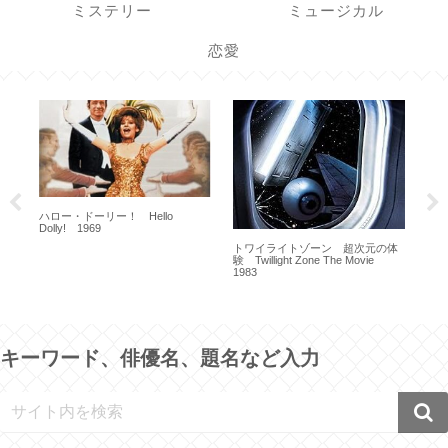
ミステリー
ミュージカル
恋愛
ハロー・ドーリー！ Hello
Dolly! 1969
トワイライトゾーン 超次元の体
ライ
験 Twillight Zone The Movie
Kin
1983
キーワード、俳優名、題名など入力