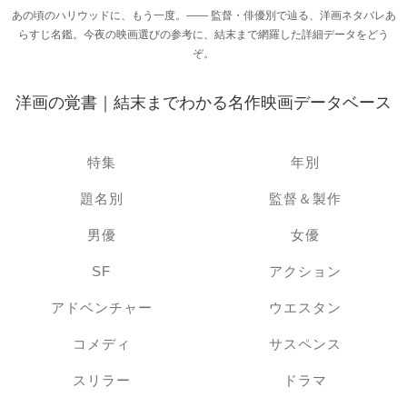
あの頃のハリウッドに、もう一度。―― 監督・俳優別で辿る、洋画ネタバレあ
らすじ名鑑。今夜の映画選びの参考に、結末まで網羅した詳細データをどう
ぞ。
洋画の覚書｜結末までわかる名作映画データベース
特集
年別
題名別
監督＆製作
男優
女優
SF
アクション
アドベンチャー
ウエスタン
コメディ
サスペンス
スリラー
ドラマ