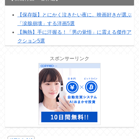
【保存版】とにかく泣きたい夜に。映画好きが選ぶ
「涙腺崩壊」する洋画5選
【胸熱】手に汗握る！「男の覚悟」に震える傑作ア
クション5選
スポンサーリンク