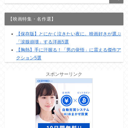
【映画特集・名作選】
【保存版】とにかく泣きたい夜に。映画好きが選ぶ
「涙腺崩壊」する洋画5選
【胸熱】手に汗握る！「男の覚悟」に震える傑作ア
クション5選
スポンサーリンク