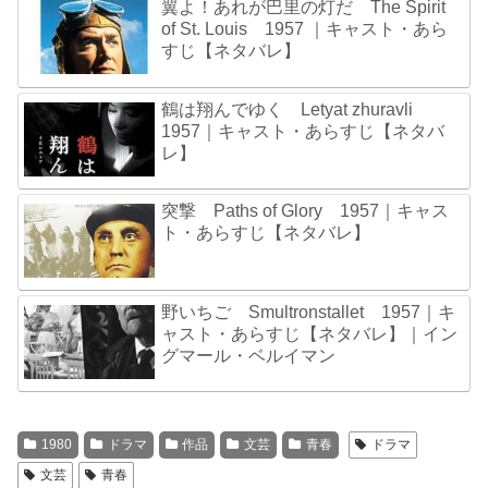
翼よ！あれが巴里の灯だ The Spirit
of St. Louis 1957 ｜キャスト・あら
すじ【ネタバレ】
鶴は翔んでゆく Letyat zhuravli
1957｜キャスト・あらすじ【ネタバ
レ】
突撃 Paths of Glory 1957｜キャス
ト・あらすじ【ネタバレ】
野いちご Smultronstallet 1957｜キ
ャスト・あらすじ【ネタバレ】｜イン
グマール・ベルイマン
1980
ドラマ
作品
文芸
青春
ドラマ
文芸
青春