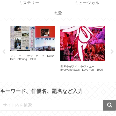
ミステリー
ミュージカル
恋愛
ロイ・ビーン The Life and Times
of Judge Roy Bean 1972
夢の涯てまでも Bis ans Ende der
Welt 1991
トゥ
96
19
バレ
キーワード、俳優名、題名など入力