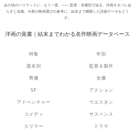
あの頃のハリウッドに、もう一度。―― 監督・俳優別で辿る、洋画ネタバレあ
らすじ名鑑。今夜の映画選びの参考に、結末まで網羅した詳細データをどう
ぞ。
洋画の覚書｜結末までわかる名作映画データベース
特集
年別
題名別
監督＆製作
男優
女優
SF
アクション
アドベンチャー
ウエスタン
コメディ
サスペンス
スリラー
ドラマ