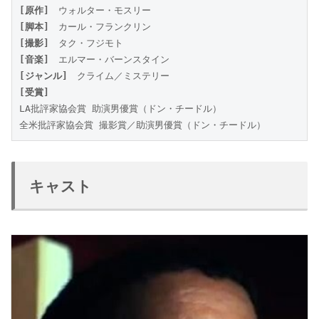
[原作]
　ウォルター・モスリー
[脚本]
　カール・フランクリン
[撮影]
　タク・フジモト
[音楽]
　エルマー・バーンスタイン
[ジャンル]
　クライム／ミステリー
[受賞]
LA批評家協会賞 助演男優賞（ドン・チードル）
全米批評家協会賞 撮影賞／助演男優賞（ドン・チードル）
キャスト