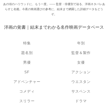
あの頃のハリウッドに、もう一度。―― 監督・俳優別で辿る、洋画ネタバレあ
らすじ名鑑。今夜の映画選びの参考に、結末まで網羅した詳細データをどう
ぞ。
洋画の覚書｜結末までわかる名作映画データベース
特集
年別
題名別
監督＆製作
男優
女優
SF
アクション
アドベンチャー
ウエスタン
コメディ
サスペンス
スリラー
ドラマ