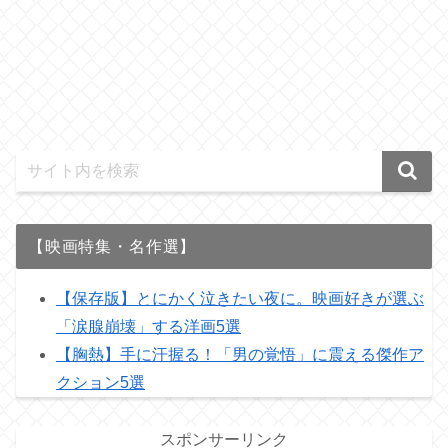
【映画特集・名作選】
【保存版】とにかく泣きたい夜に。映画好きが選ぶ
「涙腺崩壊」する洋画5選
【胸熱】手に汗握る！「男の覚悟」に震える傑作ア
クション5選
スポンサーリンク