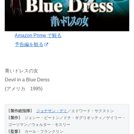
Amazon Prime で観る
予告編を観る
青いドレスの女
Devil in a Blue Derss
(アメリカ 1995)
[製作総指揮]
ジョナサン・デミ
／エドワード・サクストン
[製作]
　ジェシー・ビートン／ドナ・ギグリオッティ／ゲイリー・
ゴーツマン／ウォルター・モスリー
[監督]
　カール・フランクリン