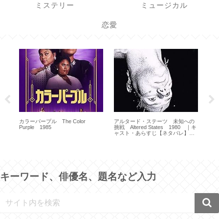
ミステリー
ミュージカル
恋愛
ネタ
勇気
｜
カラーパープル The Color
アルタード・ステーツ 未知への
Purple 1985
挑戦 Altered States 1980 ｜キ
ャスト・あらすじ【ネタバレ】｜
ウィリアム・ハート ｜ ケン・ラッ
セル
キーワード、俳優名、題名など入力