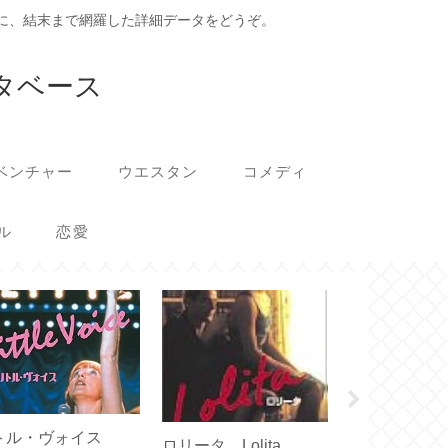
に、結末まで網羅した詳細データをどうぞ。
タベース
ベンチャー
ウエスタン
コメディ
ル
恋愛
トル・ヴォイス
みじかくも美
ロリータ Lolita