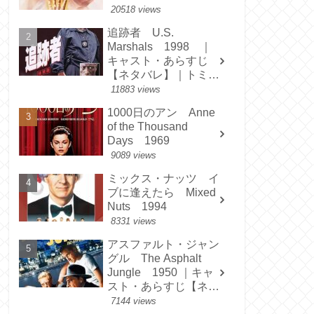
20518 views
追跡者 U.S.
Marshals 1998 ｜
キャスト・あらすじ
【ネタバレ】｜トミ
ー・リー・ジョーンズ
11883 views
1000日のアン Anne
of the Thousand
Days 1969
9089 views
ミックス・ナッツ イ
ブに逢えたら Mixed
Nuts 1994
8331 views
アスファルト・ジャン
グル The Asphalt
Jungle 1950 ｜キャ
スト・あらすじ【ネタ
バレ】
7144 views