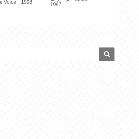
tle Voice 1998
え Elvira M
1997
1967