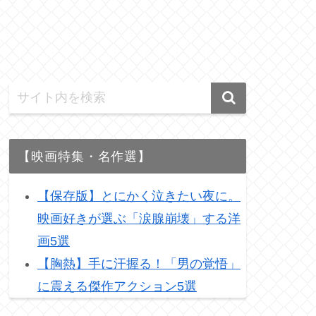
【映画特集・名作選】
【保存版】とにかく泣きたい夜に。
映画好きが選ぶ「涙腺崩壊」する洋
画5選
【胸熱】手に汗握る！「男の覚悟」
に震える傑作アクション5選