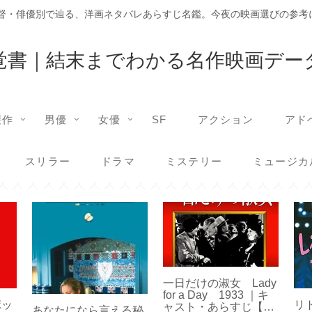
監督・俳優別で辿る、洋画ネタバレあらすじ名鑑。今夜の映画選びの参考
覚書｜結末までわかる名作映画デー
製作
男優
女優
SF
アクション
アド
スリラー
ドラマ
ミステリー
ミュージカ
一日だけの淑女 Lady
for a Day 1933 ｜キ
ポッ
リ
ャスト・あらすじ【ネ
あなたになら言える秘