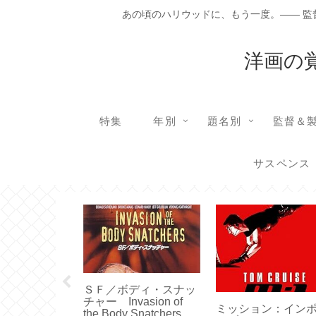
あの頃のハリウッドに、もう一度。―― 
洋画の
特集
年別
題名別
監督＆
サスペンス
ＳＦ／ボディ・スナッ
チャー Invasion of
オン・ワイヤ
ミッション：イン
the Body Snatchers