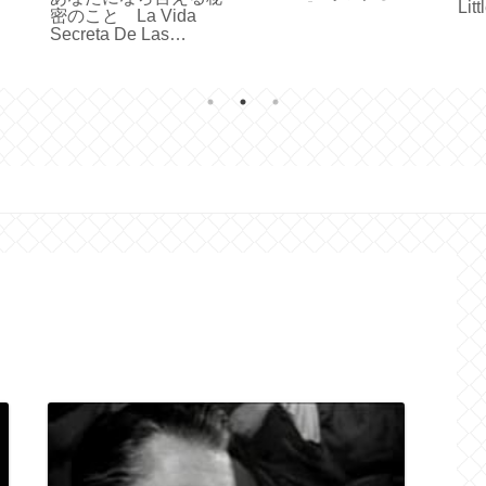
Lit
タバレ】
密のこと La Vida
Secreta De Las
Palabras 2005