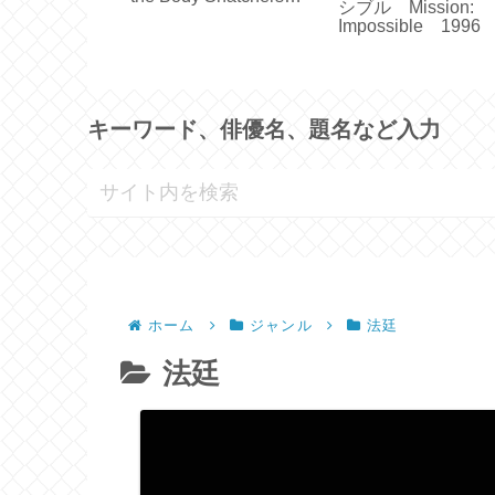
on a Wire
シブル Mission:
1978
Impossible 1996
キーワード、俳優名、題名など入力
ホーム
ジャンル
法廷
法廷