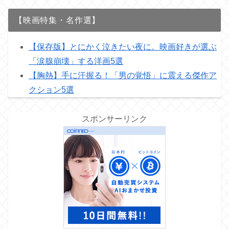
【映画特集・名作選】
【保存版】とにかく泣きたい夜に。映画好きが選ぶ
「涙腺崩壊」する洋画5選
【胸熱】手に汗握る！「男の覚悟」に震える傑作ア
クション5選
スポンサーリンク