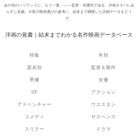
あの頃のハリウッドに、もう一度。―― 監督・俳優別で辿る、洋画ネタバレあ
らすじ名鑑。今夜の映画選びの参考に、結末まで網羅した詳細データをどう
ぞ。
洋画の覚書｜結末までわかる名作映画データベース
特集
年別
題名別
監督＆製作
男優
女優
SF
アクション
アドベンチャー
ウエスタン
コメディ
サスペンス
スリラー
ドラマ