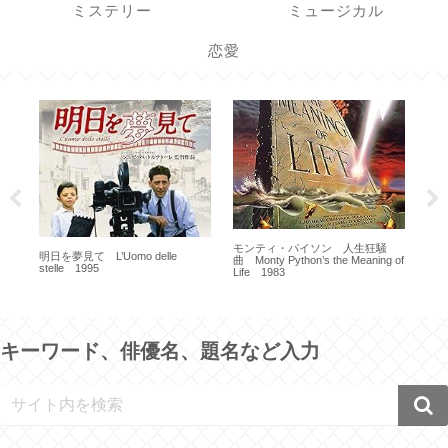
ミステリー
ミュージカル
恋愛
モンティ・パイソン 人生狂騒
サイ
明日を夢見て L’Uomo delle
曲 Monty Python’s the Meaning of
stelle 1995
Life 1983
キーワード、俳優名、題名など入力