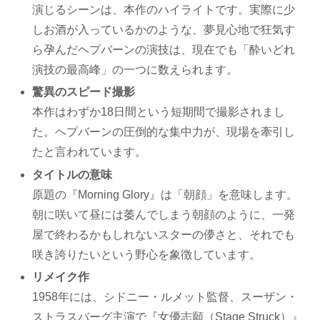
演じるシーンは、本作のハイライトです。実際に少
しお酒が入っているかのような、夢見心地で狂気す
ら孕んだヘプバーンの演技は、現在でも「酔いどれ
演技の最高峰」の一つに数えられます。
驚異のスピード撮影
本作はわずか18日間という短期間で撮影されまし
た。ヘプバーンの圧倒的な集中力が、現場を牽引し
たと言われています。
タイトルの意味
原題の『Morning Glory』は「朝顔」を意味します。
朝に咲いて昼には萎んでしまう朝顔のように、一発
屋で終わるかもしれないスターの儚さと、それでも
咲き誇りたいという野心を象徴しています。
リメイク作
1958年には、シドニー・ルメット監督、スーザン・
ストラスバーグ主演で『女優志願（Stage Struck）』