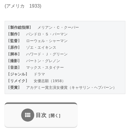
(アメリカ 1933)
[製作総指揮] 
　メリアン・Ｃ・クーパー
[製作]
 　パンドロ・Ｓ・バーマン
[監督] 
　ローウェル・シャーマン
[原作] 
　ゾエ・エイキンス
[脚本] 
　ハワード・Ｊ・グリーン
[撮影] 
　バートン・グレノン
[音楽]
 　マックス・スタイナー
[ジャンル]
 　ドラマ
[リメイク] 
　女優志願（1958）
[受賞] 
　アカデミー賞主演女優賞（キャサリン・ヘプバーン）
目次