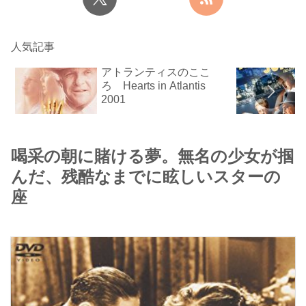
人気記事
アトランティスのここ
ろ Hearts in Atlantis
2001
喝采の朝に賭ける夢。無名の少女が掴
んだ、残酷なまでに眩しいスターの
座