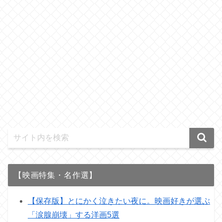
【映画特集・名作選】
【保存版】とにかく泣きたい夜に。映画好きが選ぶ
「涙腺崩壊」する洋画5選