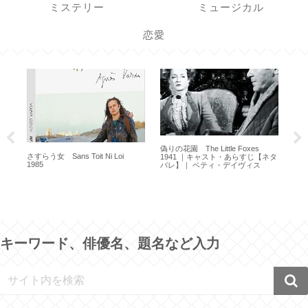
ミステリー
ミュージカル
恋愛
偽りの花園 The Little Foxes
さすらう女 Sans Toit Ni Loi
1941 ｜キャスト・あらすじ【ネタ
1985
バレ】｜ ベティ・デイヴィス
鉄の男
re
キーワード、俳優名、題名など入力