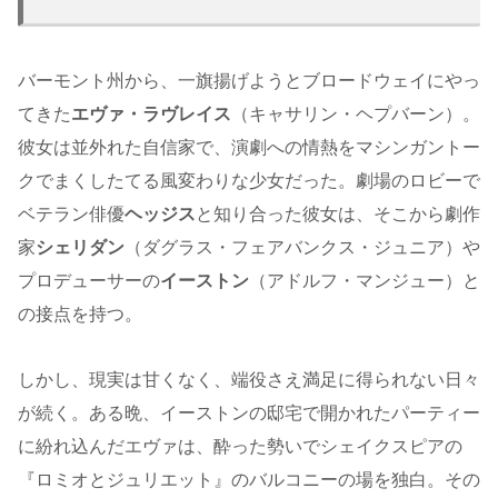
バーモント州から、一旗揚げようとブロードウェイにやっ
てきた
エヴァ・ラヴレイス
（キャサリン・ヘプバーン）。
彼女は並外れた自信家で、演劇への情熱をマシンガントー
クでまくしたてる風変わりな少女だった。劇場のロビーで
ベテラン俳優
ヘッジス
と知り合った彼女は、そこから劇作
家
シェリダン
（ダグラス・フェアバンクス・ジュニア）や
プロデューサーの
イーストン
（アドルフ・マンジュー）と
の接点を持つ。
しかし、現実は甘くなく、端役さえ満足に得られない日々
が続く。ある晩、イーストンの邸宅で開かれたパーティー
に紛れ込んだエヴァは、酔った勢いでシェイクスピアの
『ロミオとジュリエット』のバルコニーの場を独白。その