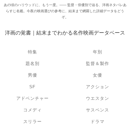
あの頃のハリウッドに、もう一度。―― 監督・俳優別で辿る、洋画ネタバレあ
らすじ名鑑。今夜の映画選びの参考に、結末まで網羅した詳細データをどう
ぞ。
洋画の覚書｜結末までわかる名作映画データベース
特集
年別
題名別
監督＆製作
男優
女優
SF
アクション
アドベンチャー
ウエスタン
コメディ
サスペンス
スリラー
ドラマ