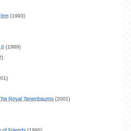
rm
(1993)
I
(1989)
2)
01)
yal Tenenbaums
(2001)
Friends
(1995)