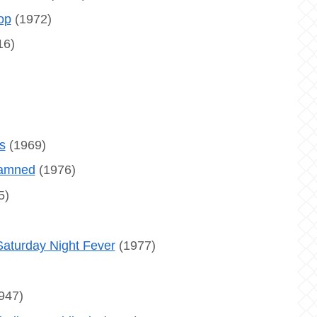
op
(1972)
16)
s
(1969)
amned
(1976)
5)
y Night Fever
(1977)
947)