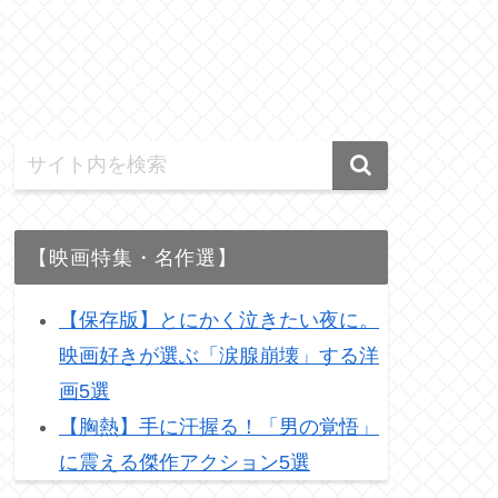
ミックス・ナッツ イブ
[女優] アリシア
に逢えたら Mixed
ァーストーン Alic
Nuts 1994
Silverstone
【映画特集・名作選】
【保存版】とにかく泣きたい夜に。
映画好きが選ぶ「涙腺崩壊」する洋
画5選
【胸熱】手に汗握る！「男の覚悟」
に震える傑作アクション5選