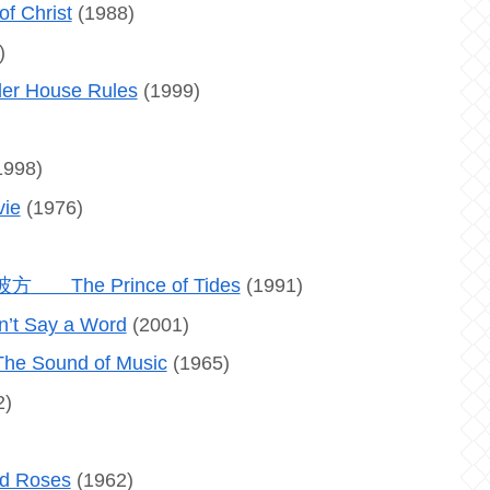
 Christ
(1988)
)
ouse Rules
(1999)
1998)
ie
(1976)
e Prince of Tides
(1991)
ay a Word
(2001)
und of Music
(1965)
2)
 Roses
(1962)