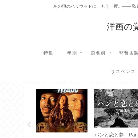
あの頃のハリウッドに、もう一度。―― 
洋画の
特集
年別
題名別
監督＆
サスペンス
カバー・ブル
パンと恋と夢 Pane