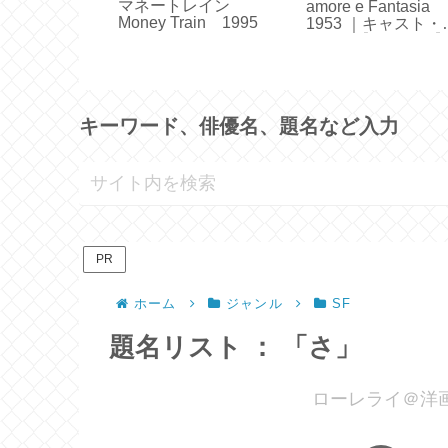
連れで銃撃
マネートレイン
amore e Fantasia
ercover
Money Train 1995
1953 ｜キャスト・
993
らすじ【ネタバレ
キーワード、俳優名、題名など入力
PR
ホーム
ジャンル
SF
題名リスト ： 「さ」
ローレライ＠洋