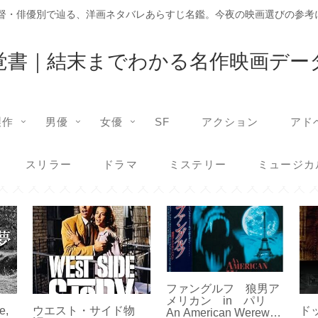
監督・俳優別で辿る、洋画ネタバレあらすじ名鑑。今夜の映画選びの参考
覚書｜結末までわかる名作映画デー
製作
男優
女優
SF
アクション
アド
スリラー
ドラマ
ミステリー
ミュージカ
ファングルフ 狼男ア
メリカン in パリ
,
ウエスト・サイド物
ド
An American Werewolf