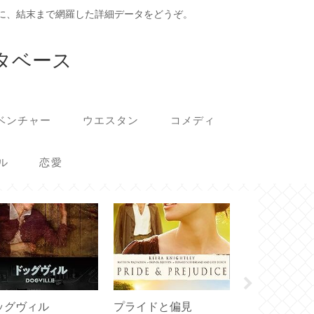
に、結末まで網羅した詳細データをどうぞ。
タベース
ベンチャー
ウエスタン
コメディ
ル
恋愛
ウェイキング
ッグヴィル
プライドと偏見
フ Waking 