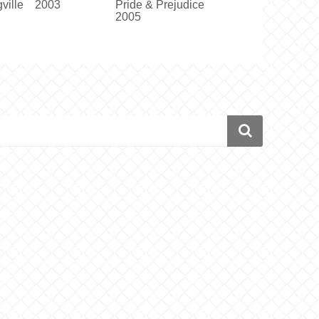
gville 2003
Pride & Prejudice
2001
2005