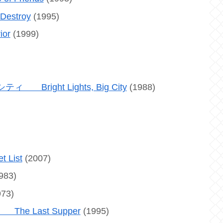
stroy
(1995)
or
(1999)
ght Lights, Big City
(1988)
List
(2007)
983)
73)
 Last Supper
(1995)