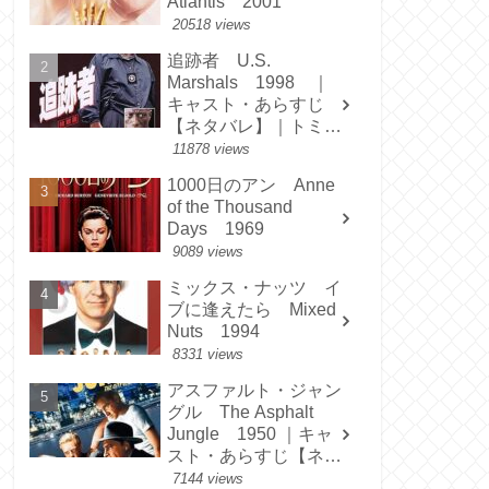
Atlantis 2001
20518 views
追跡者 U.S.
Marshals 1998 ｜
キャスト・あらすじ
【ネタバレ】｜トミ
ー・リー・ジョーンズ
11878 views
1000日のアン Anne
of the Thousand
Days 1969
9089 views
ミックス・ナッツ イ
ブに逢えたら Mixed
Nuts 1994
8331 views
アスファルト・ジャン
グル The Asphalt
Jungle 1950 ｜キャ
スト・あらすじ【ネタ
バレ】
7144 views