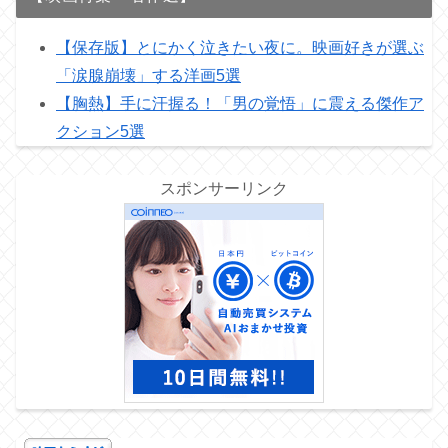
【保存版】とにかく泣きたい夜に。映画好きが選ぶ
「涙腺崩壊」する洋画5選
【胸熱】手に汗握る！「男の覚悟」に震える傑作ア
クション5選
スポンサーリンク