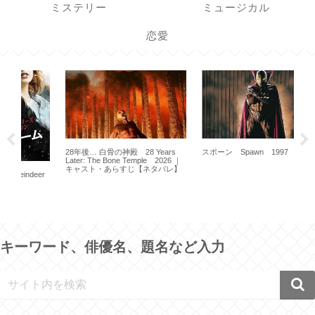
ミステリー
ミュージカル
恋愛
28年後… 白骨の神殿 28 Years
スポーン Spawn 1997
Later: The Bone Temple 2026 ｜
キャスト・あらすじ【ネタバレ】
er
禁じ
195
キーワード、俳優名、題名など入力