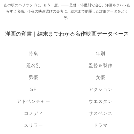
あの頃のハリウッドに、もう一度。―― 監督・俳優別で辿る、洋画ネタバレあ
らすじ名鑑。今夜の映画選びの参考に、結末まで網羅した詳細データをどう
ぞ。
洋画の覚書｜結末までわかる名作映画データベース
特集
年別
題名別
監督＆製作
男優
女優
SF
アクション
アドベンチャー
ウエスタン
コメディ
サスペンス
スリラー
ドラマ