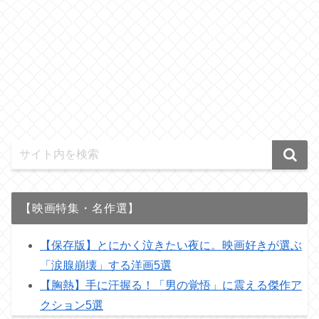
【映画特集・名作選】
【保存版】とにかく泣きたい夜に。映画好きが選ぶ
「涙腺崩壊」する洋画5選
【胸熱】手に汗握る！「男の覚悟」に震える傑作ア
クション5選