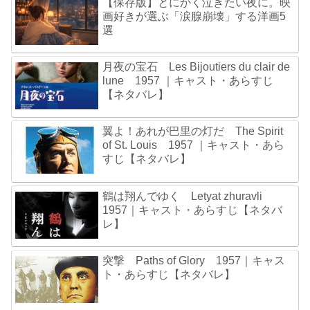
【保存版】とにかく泣きたい夜に。映
画好きが選ぶ「涙腺崩壊」する洋画5
選
月夜の宝石 Les Bijoutiers du clair de
lune 1957 ｜キャスト・あらすじ
【ネタバレ】
翼よ！あれが巴里の灯だ The Spirit
of St. Louis 1957 ｜キャスト・あら
すじ【ネタバレ】
鶴は翔んでゆく Letyat zhuravli
1957｜キャスト・あらすじ【ネタバ
レ】
突撃 Paths of Glory 1957｜キャス
ト・あらすじ【ネタバレ】