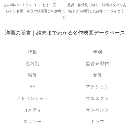
あの頃のハリウッドに、もう一度。―― 監督・俳優別で辿る、洋画ネタバレあ
らすじ名鑑。今夜の映画選びの参考に、結末まで網羅した詳細データをどう
ぞ。
洋画の覚書｜結末までわかる名作映画データベース
特集
年別
題名別
監督＆製作
男優
女優
SF
アクション
アドベンチャー
ウエスタン
コメディ
サスペンス
スリラー
ドラマ