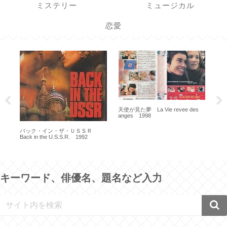
ミステリー
ミュージカル
恋愛
天使が見た夢 La Vie revee des
僕は戦
anges 1998
Br
じ
バック・イン・ザ・ＵＳＳＲ
Back in the U.S.S.R. 1992
キーワード、俳優名、題名など入力