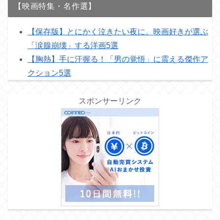
【映画特集・名作選】
【保存版】とにかく泣きたい夜に。映画好きが選ぶ
「涙腺崩壊」する洋画5選
【胸熱】手に汗握る！「男の覚悟」に震える傑作ア
クション5選
スポンサーリンク