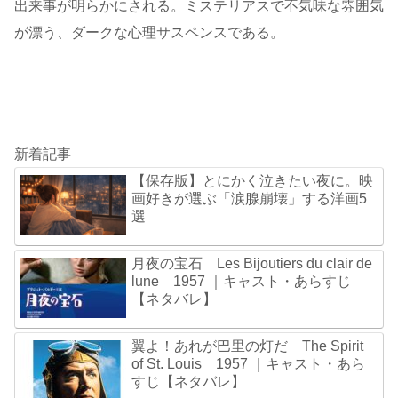
出来事が明らかにされる。ミステリアスで不気味な雰囲気
が漂う、ダークな心理サスペンスである。
新着記事
【保存版】とにかく泣きたい夜に。映
画好きが選ぶ「涙腺崩壊」する洋画5
選
月夜の宝石 Les Bijoutiers du clair de
lune 1957 ｜キャスト・あらすじ
【ネタバレ】
翼よ！あれが巴里の灯だ The Spirit
of St. Louis 1957 ｜キャスト・あら
すじ【ネタバレ】