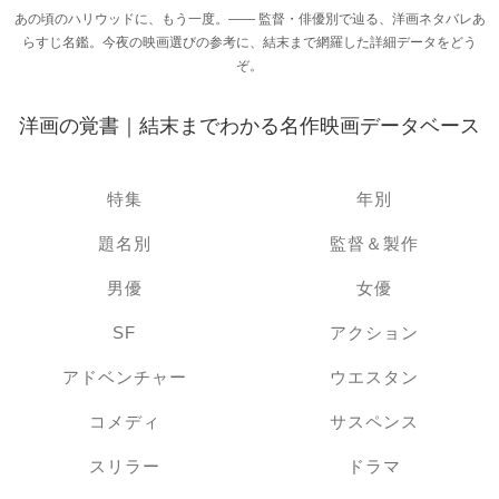
あの頃のハリウッドに、もう一度。―― 監督・俳優別で辿る、洋画ネタバレあ
らすじ名鑑。今夜の映画選びの参考に、結末まで網羅した詳細データをどう
ぞ。
洋画の覚書｜結末までわかる名作映画データベース
特集
年別
題名別
監督＆製作
男優
女優
SF
アクション
アドベンチャー
ウエスタン
コメディ
サスペンス
スリラー
ドラマ