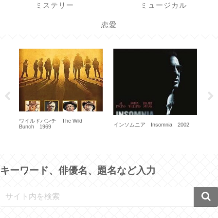
ミステリー
ミュージカル
恋愛
h
ワイルドバンチ The Wild
48
インソムニア Insomnia 2002
Bunch 1969
キーワード、俳優名、題名など入力