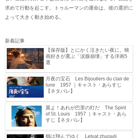
求めて行動を起こす。トゥルーマンの運命は、彼の選択に
よって大きく動き始める。
新着記事
【保存版】とにかく泣きたい夜に。映
画好きが選ぶ「涙腺崩壊」する洋画5
選
月夜の宝石 Les Bijoutiers du clair de
lune 1957 ｜キャスト・あらすじ
【ネタバレ】
翼よ！あれが巴里の灯だ The Spirit
of St. Louis 1957 ｜キャスト・あら
すじ【ネタバレ】
鶴は翔んでゆく Letyat zhuravli