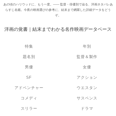
あの頃のハリウッドに、もう一度。―― 監督・俳優別で辿る、洋画ネタバレあ
らすじ名鑑。今夜の映画選びの参考に、結末まで網羅した詳細データをどう
ぞ。
洋画の覚書｜結末までわかる名作映画データベース
特集
年別
題名別
監督＆製作
男優
女優
SF
アクション
アドベンチャー
ウエスタン
コメディ
サスペンス
スリラー
ドラマ