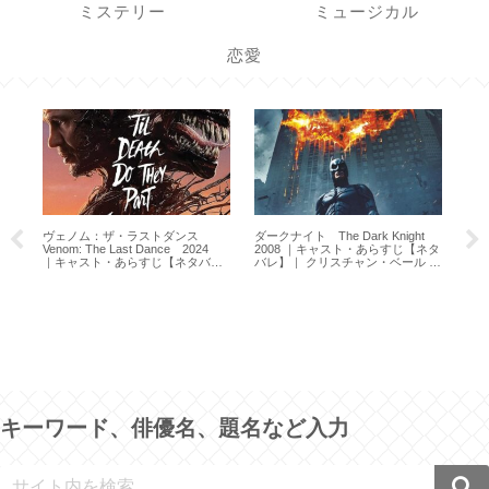
ミステリー
ミュージカル
恋愛
ヴェノム：ザ・ラストダンス
ダークナイト The Dark Knight
Venom: The Last Dance 2024
2008 ｜キャスト・あらすじ【ネタ
｜キャスト・あらすじ【ネタバ
バレ】｜ クリスチャン・ベール ｜
レ】｜ トム・ハーディ
ヒース・レジャー
恋愛
199
キーワード、俳優名、題名など入力