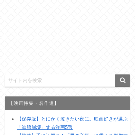
【映画特集・名作選】
【保存版】とにかく泣きたい夜に。映画好きが選ぶ
「涙腺崩壊」する洋画5選