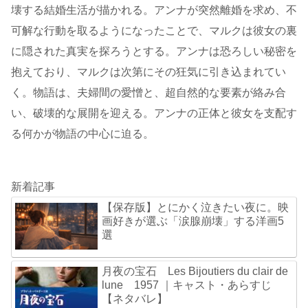
壊する結婚生活が描かれる。アンナが突然離婚を求め、不
可解な行動を取るようになったことで、マルクは彼女の裏
に隠された真実を探ろうとする。アンナは恐ろしい秘密を
抱えており、マルクは次第にその狂気に引き込まれてい
く。物語は、夫婦間の愛憎と、超自然的な要素が絡み合
い、破壊的な展開を迎える。アンナの正体と彼女を支配す
る何かが物語の中心に迫る。
新着記事
【保存版】とにかく泣きたい夜に。映
画好きが選ぶ「涙腺崩壊」する洋画5
選
月夜の宝石 Les Bijoutiers du clair de
lune 1957 ｜キャスト・あらすじ
【ネタバレ】