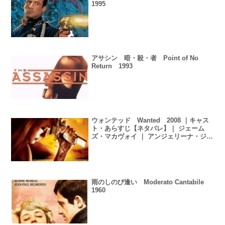
1995
アサシン 暗・殺・者 Point of No
Return 1993
ウォンテッド Wanted 2008 ｜キャス
ト・あらすじ【ネタバレ】｜ ジェーム
ズ・マカヴォイ ｜ アンジェリーナ・ジョ
リー
雨のしのび逢い Moderato Cantabile
1960