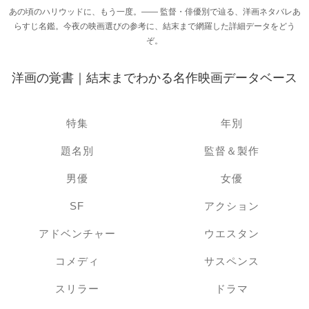
あの頃のハリウッドに、もう一度。―― 監督・俳優別で辿る、洋画ネタバレあ
らすじ名鑑。今夜の映画選びの参考に、結末まで網羅した詳細データをどう
ぞ。
洋画の覚書｜結末までわかる名作映画データベース
特集
年別
題名別
監督＆製作
男優
女優
SF
アクション
アドベンチャー
ウエスタン
コメディ
サスペンス
スリラー
ドラマ