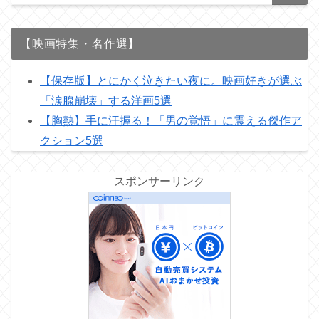
【映画特集・名作選】
【保存版】とにかく泣きたい夜に。映画好きが選ぶ
「涙腺崩壊」する洋画5選
【胸熱】手に汗握る！「男の覚悟」に震える傑作ア
クション5選
スポンサーリンク