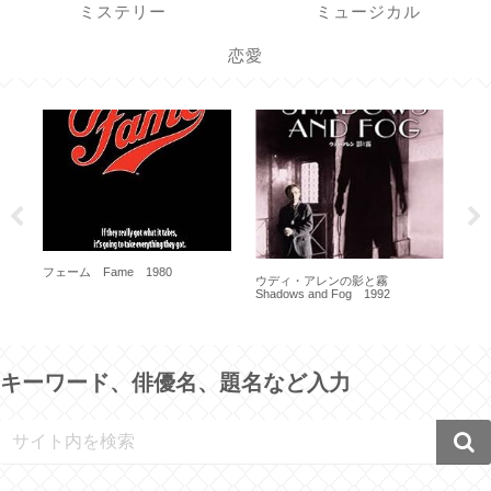
ミステリー
ミュージカル
恋愛
フェーム Fame 1980
相続人
イ
ウディ・アレンの影と霧
199
Shadows and Fog 1992
キーワード、俳優名、題名など入力