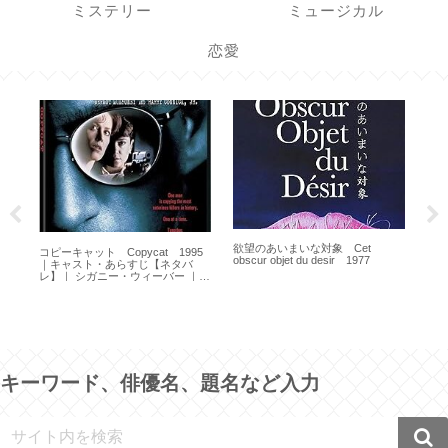
ミステリー
ミュージカル
恋愛
欲望のあいまいな対象 Cet
コピーキャット Copycat 1995
赤ち
obscur objet du desir 1977
｜キャスト・あらすじ【ネタバ
Sar
レ】｜ シガニー・ウィーバー ｜
ホリー・ハンター
キーワード、俳優名、題名など入力