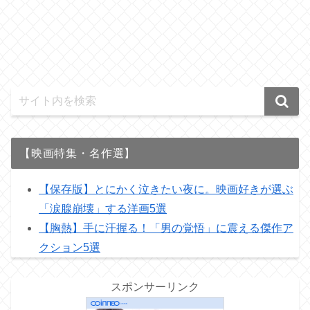
【映画特集・名作選】
【保存版】とにかく泣きたい夜に。映画好きが選ぶ
「涙腺崩壊」する洋画5選
【胸熱】手に汗握る！「男の覚悟」に震える傑作ア
クション5選
スポンサーリンク