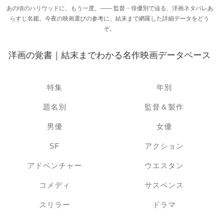
あの頃のハリウッドに、もう一度。―― 監督・俳優別で辿る、洋画ネタバレあ
らすじ名鑑。今夜の映画選びの参考に、結末まで網羅した詳細データをどう
ぞ。
洋画の覚書｜結末までわかる名作映画データベース
特集
年別
題名別
監督＆製作
男優
女優
SF
アクション
アドベンチャー
ウエスタン
コメディ
サスペンス
スリラー
ドラマ