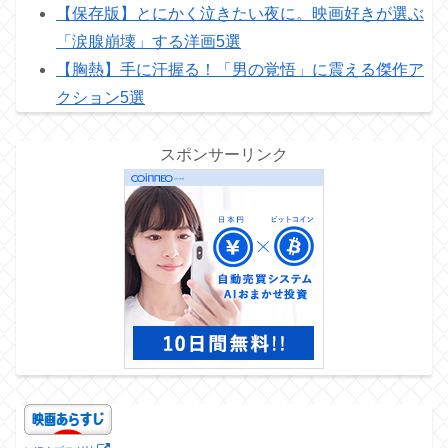
【保存版】とにかく泣きたい夜に。映画好きが選ぶ
「涙腺崩壊」する洋画5選
【胸熱】手に汗握る！「男の覚悟」に震える傑作ア
クション5選
スポンサーリンク