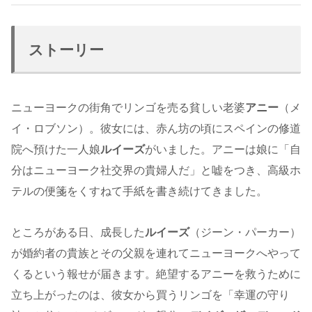
ストーリー
ニューヨークの街角でリンゴを売る貧しい老婆
アニー
（メ
イ・ロブソン）。彼女には、赤ん坊の頃にスペインの修道
院へ預けた一人娘
ルイーズ
がいました。アニーは娘に「自
分はニューヨーク社交界の貴婦人だ」と嘘をつき、高級ホ
テルの便箋をくすねて手紙を書き続けてきました。
ところがある日、成長した
ルイーズ
（ジーン・パーカー）
が婚約者の貴族とその父親を連れてニューヨークへやって
くるという報せが届きます。絶望するアニーを救うために
立ち上がったのは、彼女から買うリンゴを「幸運の守り