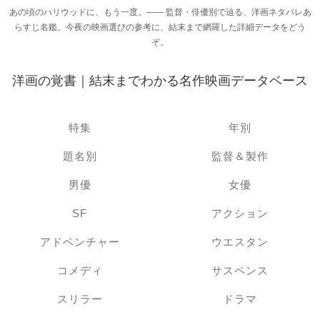
あの頃のハリウッドに、もう一度。―― 監督・俳優別で辿る、洋画ネタバレあ
らすじ名鑑。今夜の映画選びの参考に、結末まで網羅した詳細データをどう
ぞ。
洋画の覚書｜結末までわかる名作映画データベース
特集
年別
題名別
監督＆製作
男優
女優
SF
アクション
アドベンチャー
ウエスタン
コメディ
サスペンス
スリラー
ドラマ