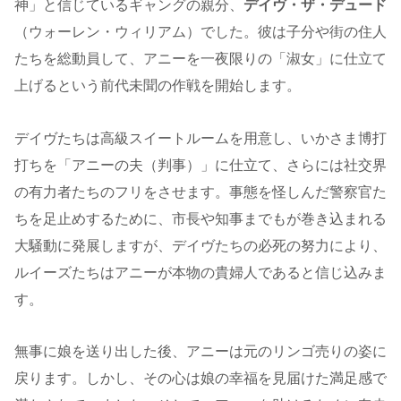
神」と信じているギャングの親分、
デイヴ・ザ・デュード
（ウォーレン・ウィリアム）でした。彼は子分や街の住人
たちを総動員して、アニーを一夜限りの「淑女」に仕立て
上げるという前代未聞の作戦を開始します。
デイヴたちは高級スイートルームを用意し、いかさま博打
打ちを「アニーの夫（判事）」に仕立て、さらには社交界
の有力者たちのフリをさせます。事態を怪しんだ警察官た
ちを足止めするために、市長や知事までもが巻き込まれる
大騒動に発展しますが、デイヴたちの必死の努力により、
ルイーズたちはアニーが本物の貴婦人であると信じ込みま
す。
無事に娘を送り出した後、アニーは元のリンゴ売りの姿に
戻ります。しかし、その心は娘の幸福を見届けた満足感で