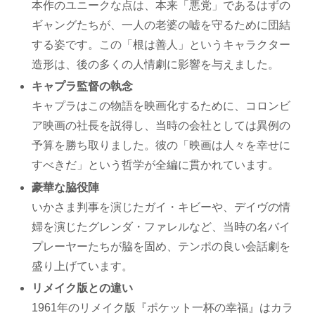
本作のユニークな点は、本来「悪党」であるはずの
ギャングたちが、一人の老婆の嘘を守るために団結
する姿です。この「根は善人」というキャラクター
造形は、後の多くの人情劇に影響を与えました。
キャプラ監督の執念
キャプラはこの物語を映画化するために、コロンビ
ア映画の社長を説得し、当時の会社としては異例の
予算を勝ち取りました。彼の「映画は人々を幸せに
すべきだ」という哲学が全編に貫かれています。
豪華な脇役陣
いかさま判事を演じたガイ・キビーや、デイヴの情
婦を演じたグレンダ・ファレルなど、当時の名バイ
プレーヤーたちが脇を固め、テンポの良い会話劇を
盛り上げています。
リメイク版との違い
1961年のリメイク版『ポケット一杯の幸福』はカラ