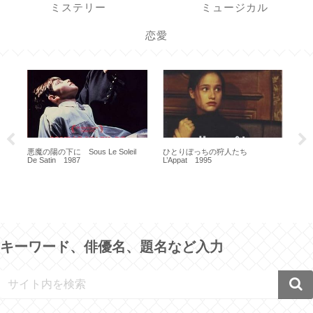
ミステリー
ミュージカル
恋愛
バードマン あるいは(無知がもたら
す予期せぬ奇跡) Birdman or (The
Unexpected Virtue of Ignorance)
2014 ｜キャスト・あらすじ【ネタ
厚化粧の女 La Femme fardee
バレ】｜ マイケル・キートン
1990
キーワード、俳優名、題名など入力