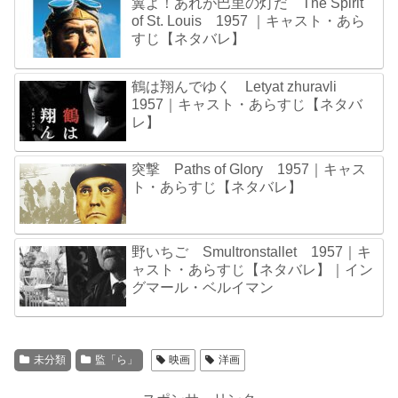
翼よ！あれが巴里の灯だ The Spirit
of St. Louis 1957 ｜キャスト・あら
すじ【ネタバレ】
鶴は翔んでゆく Letyat zhuravli
1957｜キャスト・あらすじ【ネタバ
レ】
突撃 Paths of Glory 1957｜キャス
ト・あらすじ【ネタバレ】
野いちご Smultronstallet 1957｜キ
ャスト・あらすじ【ネタバレ】｜イン
グマール・ベルイマン
未分類
監「ら」
映画
洋画