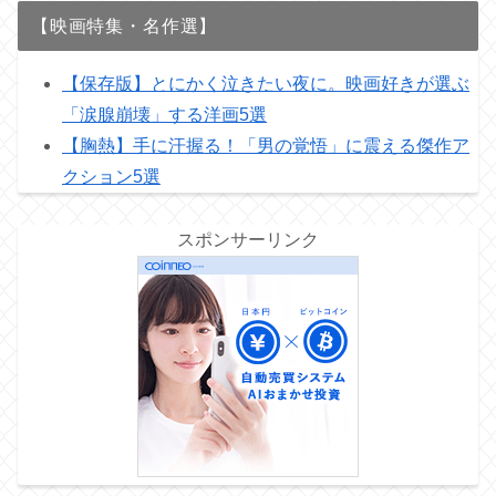
【映画特集・名作選】
【保存版】とにかく泣きたい夜に。映画好きが選ぶ
「涙腺崩壊」する洋画5選
【胸熱】手に汗握る！「男の覚悟」に震える傑作ア
クション5選
スポンサーリンク