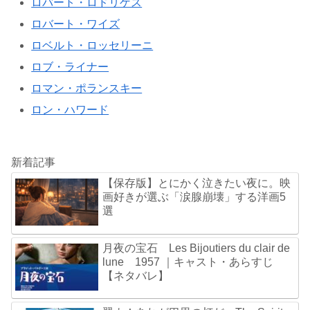
ロバート・ロドリゲス
ロバート・ワイズ
ロベルト・ロッセリーニ
ロブ・ライナー
ロマン・ポランスキー
ロン・ハワード
新着記事
【保存版】とにかく泣きたい夜に。映
画好きが選ぶ「涙腺崩壊」する洋画5
選
月夜の宝石 Les Bijoutiers du clair de
lune 1957 ｜キャスト・あらすじ
【ネタバレ】