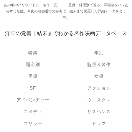
あの頃のハリウッドに、もう一度。―― 監督・俳優別で辿る、洋画ネタバレあ
らすじ名鑑。今夜の映画選びの参考に、結末まで網羅した詳細データをどう
ぞ。
洋画の覚書｜結末までわかる名作映画データベース
特集
年別
題名別
監督＆製作
男優
女優
SF
アクション
アドベンチャー
ウエスタン
コメディ
サスペンス
スリラー
ドラマ