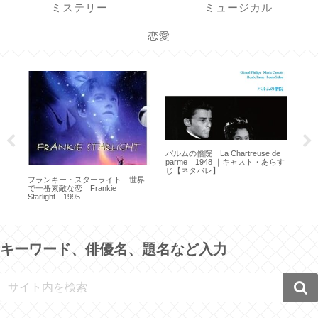
ミステリー
ミュージカル
恋愛
パルムの僧院 La Chartreuse de
parme 1948 ｜キャスト・あらす
じ【ネタバレ】
エン
フランキー・スターライト 世界
er
198
で一番素敵な恋 Frankie
Starlight 1995
キーワード、俳優名、題名など入力