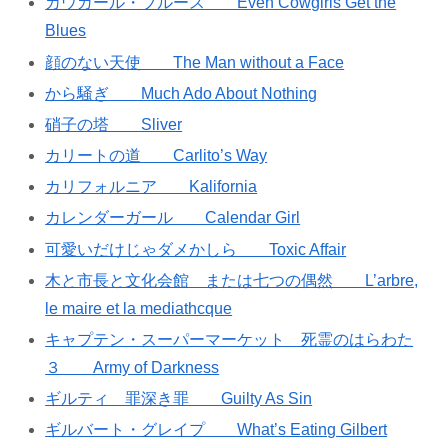
カウガール・ブルース Even Cowgirls Get the
Blues
顔のない天使 The Man without a Face
から騒ぎ Much Ado About Nothing
硝子の塔 Sliver
カリートの道 Carlito’s Way
カリフォルニア Kalifornia
カレンダーガール Calendar Girl
可愛いだけじゃダメかしら Toxic Affair
木と市長と文化会館 または七つの偶然 L’arbre,
le maire et la mediathcque
キャプテン・スーパーマーケット 死霊のはらわた
３ Army of Darkness
ギルティ 罪深き罪 Guilty As Sin
ギルバート・グレイプ What’s Eating Gilbert