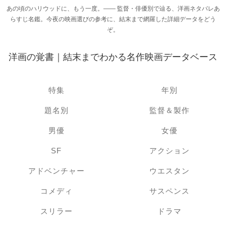
あの頃のハリウッドに、もう一度。―― 監督・俳優別で辿る、洋画ネタバレあ
らすじ名鑑。今夜の映画選びの参考に、結末まで網羅した詳細データをどう
ぞ。
洋画の覚書｜結末までわかる名作映画データベース
特集
年別
題名別
監督＆製作
男優
女優
SF
アクション
アドベンチャー
ウエスタン
コメディ
サスペンス
スリラー
ドラマ