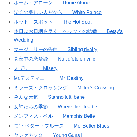
ホーム・アローン Home Alone
ぼくの美しい人だから White Palace
ホット・スポット The Hot Spot
本日はお日柄も良く ベッツィの結婚 Betsy’s
Wedding
マージョリーの告白 Sibling rivalry
真夜中の恋愛論 Nuit d’ete en ville
ミザリー Misery
Mr.デスティニー Mr. Destiny
ミラーズ・クロッシング Miller’s Crossing
みんな元気 Stanno tutti bene
女神たちの季節 Where the Heart is
メンフィス・ベル Memphis Belle
モ’・ベター・ブルース Mo’ Better Blues
ヤングガン２ Young Guns II