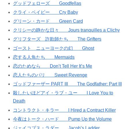
グッドフェローズ Goodfellas
クライ・ベイビー Cry Baby
グリーン・カード Green Card
クリシーの静かな日々 Jours tranquilles a Clichy
グリフターズ 詐欺師たち The Grifters
ゴースト ニューヨークの幻 Ghost
恋する人魚たち Mermaids
恋のためなら Don’t Tell Her It’s Me
恋人たちのパリ Sweet Revenge
ゴッドファーザー PART III The Godfather: Part III
殺したいほどアイ・ラブ・ユー I Love You to
Death
コントラクト・キラー I Hired a Contract Killer
今夜はトーク・ハード Pump Up the Volume
ジェイコブス・ラダー Jacob’s Ladder