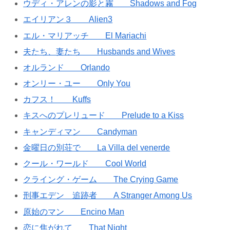
ウディ・アレンの影と霧 Shadows and Fog
エイリアン３ Alien3
エル・マリアッチ El Mariachi
夫たち、妻たち Husbands and Wives
オルランド Orlando
オンリー・ユー Only You
カフス！ Kuffs
キスへのプレリュード Prelude to a Kiss
キャンディマン Candyman
金曜日の別荘で La Villa del venerde
クール・ワールド Cool World
クライング・ゲーム The Crying Game
刑事エデン 追跡者 A Stranger Among Us
原始のマン Encino Man
恋に焦がれて That Night