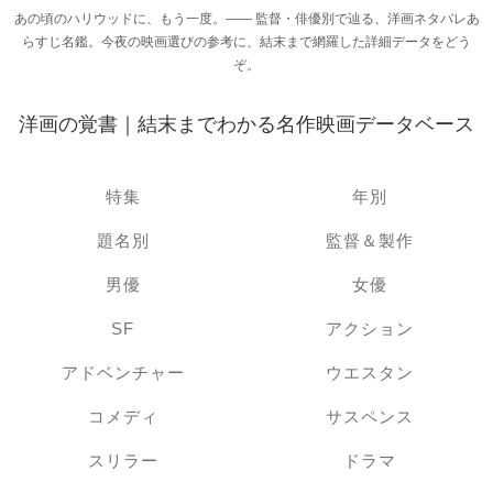
あの頃のハリウッドに、もう一度。―― 監督・俳優別で辿る、洋画ネタバレあ
らすじ名鑑。今夜の映画選びの参考に、結末まで網羅した詳細データをどう
ぞ。
洋画の覚書｜結末までわかる名作映画データベース
特集
年別
題名別
監督＆製作
男優
女優
SF
アクション
アドベンチャー
ウエスタン
コメディ
サスペンス
スリラー
ドラマ