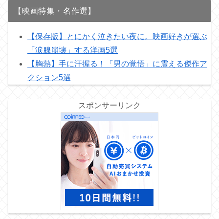
【映画特集・名作選】
【保存版】とにかく泣きたい夜に。映画好きが選ぶ
「涙腺崩壊」する洋画5選
【胸熱】手に汗握る！「男の覚悟」に震える傑作ア
クション5選
スポンサーリンク