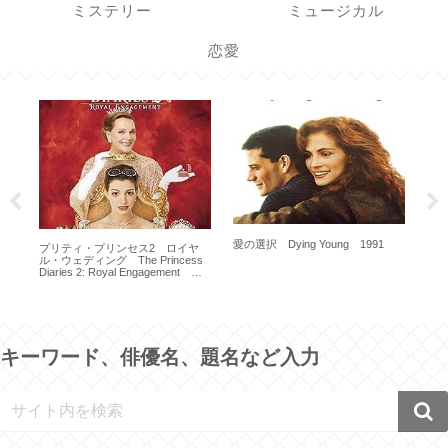
ミステリー
ミュージカル
恋愛
三人
Th
あ
愛の選択 Dying Young 1991
プリティ・プリンセス2 ロイヤ
ル・ウェディング The Princess
Diaries 2: Royal Engagement
2004 ｜キャスト・あらすじ【ネタ
バレ】｜ アン・ハサウェイ
キーワード、俳優名、題名など入力