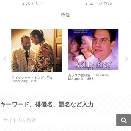
ミステリー
ミュージカル
恋愛
8 M
ガラスの動物園 The Glass
フィッシャー・キング The
Menagerie 1987
Fisher King 1991
キーワード、俳優名、題名など入力