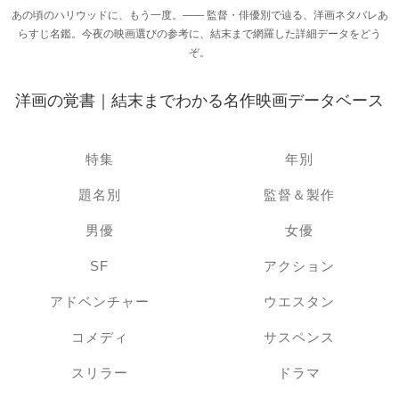
あの頃のハリウッドに、もう一度。―― 監督・俳優別で辿る、洋画ネタバレあ
らすじ名鑑。今夜の映画選びの参考に、結末まで網羅した詳細データをどう
ぞ。
洋画の覚書｜結末までわかる名作映画データベース
特集
年別
題名別
監督＆製作
男優
女優
SF
アクション
アドベンチャー
ウエスタン
コメディ
サスペンス
スリラー
ドラマ