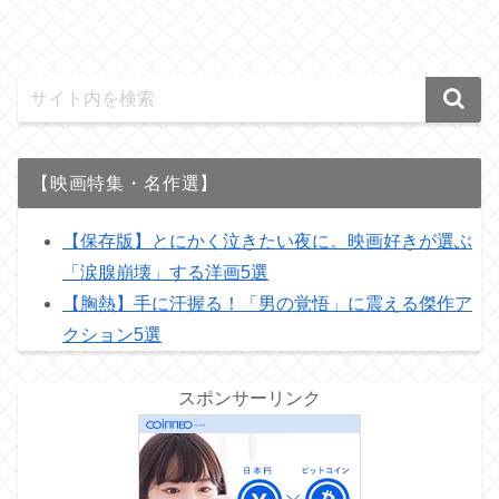
【映画特集・名作選】
【保存版】とにかく泣きたい夜に。映画好きが選ぶ
「涙腺崩壊」する洋画5選
【胸熱】手に汗握る！「男の覚悟」に震える傑作ア
クション5選
スポンサーリンク