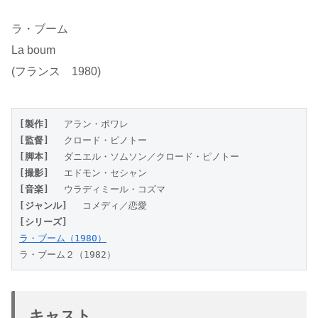
ラ・ブーム
La boum
(フランス 1980)
[製作]
 　アラン・ポワレ
[監督]
 　クロード・ピノトー
[脚本]
 　ダニエル・ソムソン／クロード・ピノトー
[撮影] 
　エドモン・セシャン
[音楽] 
　ウラディミール・コズマ
[ジャンル] 
　コメディ／恋愛
[シリーズ] 
ラ・ブーム（1980）
ラ・ブーム２（1982）
キャスト