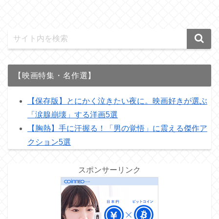
【映画特集・名作選】
【保存版】とにかく泣きたい夜に。映画好きが選ぶ
「涙腺崩壊」する洋画5選
【胸熱】手に汗握る！「男の覚悟」に震える傑作ア
クション5選
スポンサーリンク