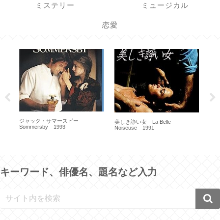
ミステリー
ミュージカル
恋愛
ジャック・サマースビー
美しき諍い女 La Belle
ザ・
Sommersby 1993
Noiseuse 1991
197
キーワード、俳優名、題名など入力