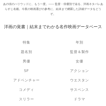
あの頃のハリウッドに、もう一度。―― 監督・俳優別で辿る、洋画ネタバレあ
らすじ名鑑。今夜の映画選びの参考に、結末まで網羅した詳細データをどう
ぞ。
洋画の覚書｜結末までわかる名作映画データベース
特集
年別
題名別
監督＆製作
男優
女優
SF
アクション
アドベンチャー
ウエスタン
コメディ
サスペンス
スリラー
ドラマ